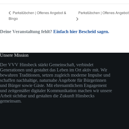
Parkstübchen | Offenes Angebot
Parkstübchen | Offenes Angebot &
Bingo
Deine Veranstaltung fehlt?
Einfach hier Bescheid sagen.
Unsere Mission
Der VVV Hinsbeck stärkt Gemeinschaft, verbindet
Generationen und gestaltet das Leben im Ort aktiv mit. Wir
bewahren Traditionen, setzen zugleich moderne Impulse und
schaffen nachhaltige, naturnahe Angebote für Bürgerinnen
und Bürger sowie Gäste. Mit ehrenamtlichem Engagement
und zeitgemäßer digitaler Kommunikation machen wir unsere
Arbeit sichtbar und gestalten die Zukunft Hinsbecks
gemeinsam.