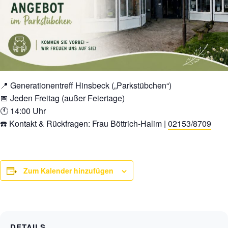
📍 Generationentreff Hinsbeck („Parkstübchen“)
📅 Jeden Freitag (außer Feiertage)
🕚 14:00 Uhr
☎️ Kontakt & Rückfragen: Frau Böttrich-Halim |
02153/8709
Zum Kalender hinzufügen
DETAILS