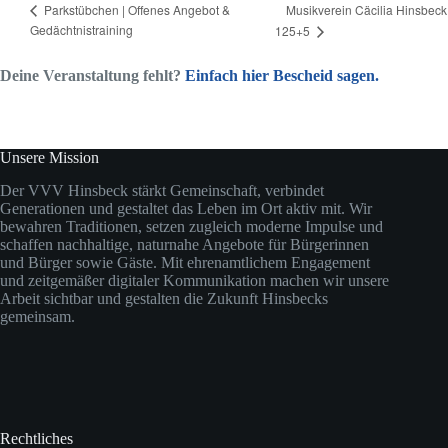
Musikverein Cäcilia Hinsbeck
Parkstübchen | Offenes Angebot &
Gedächtnistraining
125+5
Deine Veranstaltung fehlt?
Einfach hier Bescheid sagen.
Unsere Mission
Der VVV Hinsbeck stärkt Gemeinschaft, verbindet
Generationen und gestaltet das Leben im Ort aktiv mit. Wir
bewahren Traditionen, setzen zugleich moderne Impulse und
schaffen nachhaltige, naturnahe Angebote für Bürgerinnen
und Bürger sowie Gäste. Mit ehrenamtlichem Engagement
und zeitgemäßer digitaler Kommunikation machen wir unsere
Arbeit sichtbar und gestalten die Zukunft Hinsbecks
gemeinsam.
Rechtliches