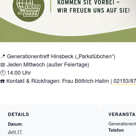
📍 Generationentreff Hinsbeck („Parkstübchen“)
📅 Jeden Mittwoch (außer Feiertage)
🕚 14:00 Uhr
☎️ Kontakt & Rückfragen: Frau Böttrich-Halim |
02153/8
DETAILS
VERANSTA
Generationent
Datum:
Telefon
Juni 17