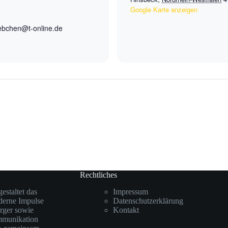
Google Karte anzeigen
ebchen@t-online.de
Rechtliches
staltet das
Impressum
oderne Impulse
Datenschutzerklärung
rger sowie
Kontakt
mmunikation