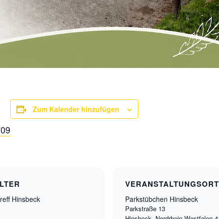
Zum Kalender hinzufügen
709
LTER
VERANSTALTUNGSORT
reff Hinsbeck
Parkstübchen Hinsbeck
Parkstraße 13
Hinsbeck
,
Nordrhein-Westfalen
4