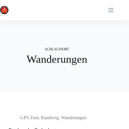
Zum
Inhalt
springen
SCHLAGWORT
Wanderungen
GPS-Tour
,
Rundweg
,
Wanderungen