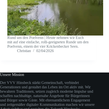
Rund um den Poelvenn | Heute nehmen wir Euch
mit auf eine einfache, rolli-geeigneten Runde um den
Poelvenn, einem der vier Krickenbecker Seen.
Christian
02/04/2026
Unsere Mission
Der VVV Hinsbeck stärkt Gemeinschaft, verbindet
Generationen und gestaltet das Leben im Ort aktiv mit. Wir
bewahren Traditionen, setzen zugleich moderne Impulse und
schaffen nachhaltige, naturnahe Angebote für Bürgerinnen
und Bürger sowie Gäste. Mit ehrenamtlichem Engagement
und zeitgemäßer digitaler Kommunikation machen wir unsere
Arbeit sichtbar und gestalten die Zukunft Hinsbecks