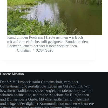
Rund um den Poelvenn | Heute nehmen wir Euch
mit auf eine einfache, rolli-geeigneten Runde um den
Poelvenn, einem der vier Krickenbecker Seen.
Christian
02/04/2026
Unsere Mission
Der VVV Hinsbeck stärkt Gemeinschaft, verbindet
Generationen und gestaltet das Leben im Ort aktiv mit. Wir
bewahren Traditionen, setzen zugleich moderne Impulse und
schaffen nachhaltige, naturnahe Angebote für Bürgerinnen
und Bürger sowie Gäste. Mit ehrenamtlichem Engagement
und zeitgemäßer digitaler Kommunikation machen wir unsere
Arbeit sichtbar und gestalten die Zukunft Hinsbecks