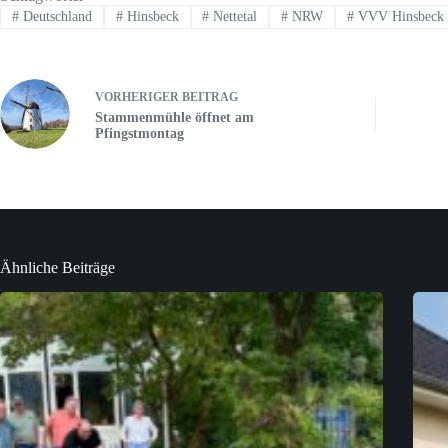
#
Deutschland
#
Hinsbeck
#
Nettetal
#
NRW
#
VVV Hinsbeck
VORHERIGER
BEITRAG
Stammenmühle öffnet am
Pfingstmontag
Ähnliche Beiträge