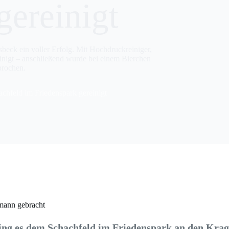
gereinigt
eck ein voller Erfolg. Mit Hochdruckreiniger,
igt – anschließend wurde bei einem Bierchen
prochen.
chfeld im Friedenspark gereinigt
mann gebracht
g es dem Schachfeld im Friedenspark an den Krag