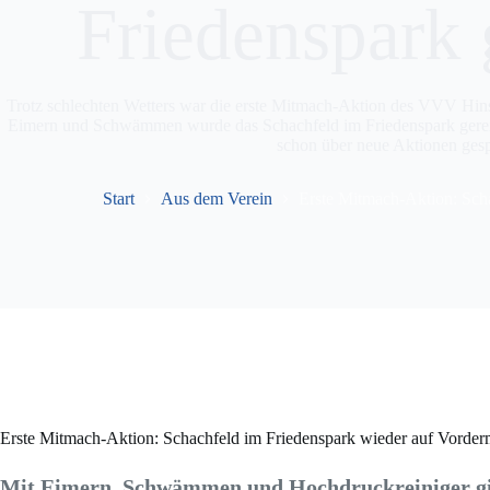
Friedenspark 
Trotz schlechten Wetters war die erste Mitmach-Aktion des VVV Hinsb
Eimern und Schwämmen wurde das Schachfeld im Friedenspark gerein
schon über neue Aktionen ges
Start
Aus dem Verein
Erste Mitmach-Aktion: Scha
Erste Mitmach-Aktion: Schachfeld im Friedenspark wieder auf Vorder
Mit Eimern, Schwämmen und Hochdruckreiniger gin