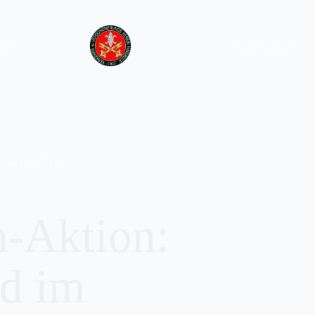
ein
Neuigkeiten
Aus dem Verein
h-Aktion:
ld im