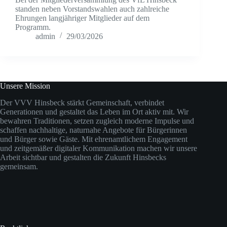
standen neben Vorstandswahlen auch zahlreiche
Ehrungen langjähriger Mitglieder auf dem
Programm.
admin
29/03/2026
Unsere Mission
Der VVV Hinsbeck stärkt Gemeinschaft, verbindet
Generationen und gestaltet das Leben im Ort aktiv mit. Wir
bewahren Traditionen, setzen zugleich moderne Impulse und
schaffen nachhaltige, naturnahe Angebote für Bürgerinnen
und Bürger sowie Gäste. Mit ehrenamtlichem Engagement
und zeitgemäßer digitaler Kommunikation machen wir unsere
Arbeit sichtbar und gestalten die Zukunft Hinsbecks
gemeinsam.