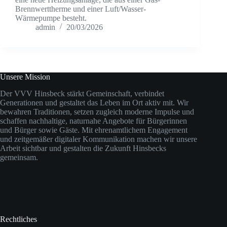
Brennwerttherme und einer Luft/Wasser-
Wärmepumpe besteht.
admin
20/03/2026
Unsere Mission
Der VVV Hinsbeck stärkt Gemeinschaft, verbindet
Generationen und gestaltet das Leben im Ort aktiv mit. Wir
bewahren Traditionen, setzen zugleich moderne Impulse und
schaffen nachhaltige, naturnahe Angebote für Bürgerinnen
und Bürger sowie Gäste. Mit ehrenamtlichem Engagement
und zeitgemäßer digitaler Kommunikation machen wir unsere
Arbeit sichtbar und gestalten die Zukunft Hinsbecks
gemeinsam.
Rechtliches