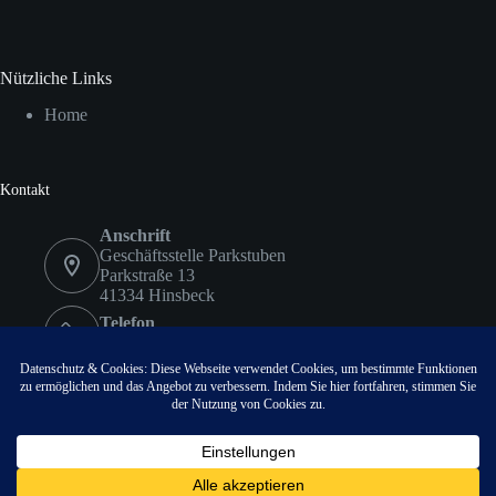
Nützliche Links
Home
Kontakt
Anschrift
Geschäftsstelle Parkstuben
Parkstraße 13
41334 Hinsbeck
Telefon
02153 9578417
Fax
02153 9578418
Email:
info@vvvhinsbeck.de
Copyright © 2026 - VVV Hinsbeck. Proudly Hosted by