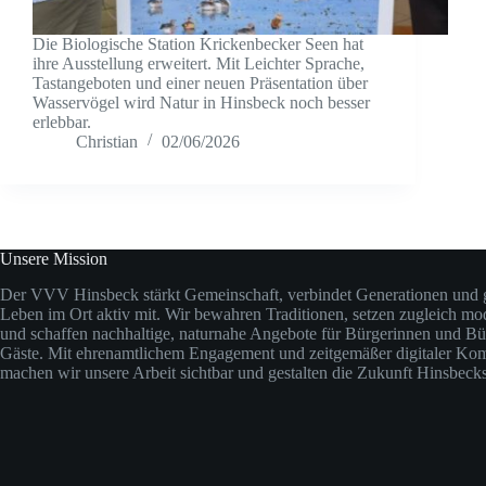
Die Biologische Station Krickenbecker Seen hat
ihre Ausstellung erweitert. Mit Leichter Sprache,
Tastangeboten und einer neuen Präsentation über
Wasservögel wird Natur in Hinsbeck noch besser
erlebbar.
Christian
02/06/2026
Unsere Mission
Der VVV Hinsbeck stärkt Gemeinschaft, verbindet Generationen und ge
Leben im Ort aktiv mit. Wir bewahren Traditionen, setzen zugleich m
und schaffen nachhaltige, naturnahe Angebote für Bürgerinnen und Bü
Gäste. Mit ehrenamtlichem Engagement und zeitgemäßer digitaler Ko
machen wir unsere Arbeit sichtbar und gestalten die Zukunft Hinsbec