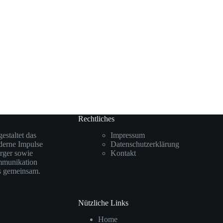
Rechtliches
staltet das
Impressum
oderne Impulse
Datenschutzerklärung
rger sowie
Kontakt
mmunikation
ks gemeinsam.
Nützliche Links
Home