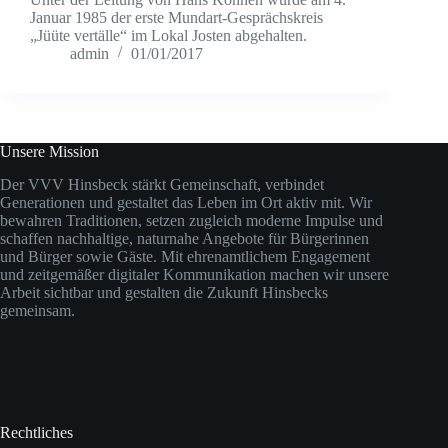
Januar 1985 der erste Mundart-Gesprächskreis
„Jüüte vertälle“ im Lokal Josten abgehalten.
admin
01/01/2017
Unsere Mission
Der VVV Hinsbeck stärkt Gemeinschaft, verbindet
Generationen und gestaltet das Leben im Ort aktiv mit. Wir
bewahren Traditionen, setzen zugleich moderne Impulse und
schaffen nachhaltige, naturnahe Angebote für Bürgerinnen
und Bürger sowie Gäste. Mit ehrenamtlichem Engagement
und zeitgemäßer digitaler Kommunikation machen wir unsere
Arbeit sichtbar und gestalten die Zukunft Hinsbecks
gemeinsam.
Rechtliches