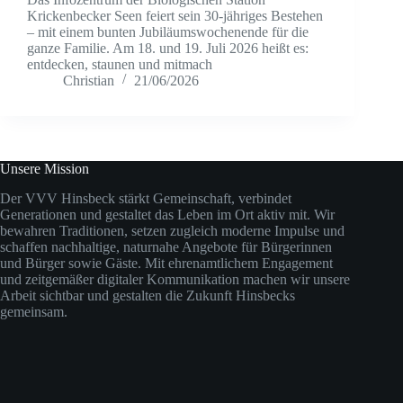
Krickenbecker Seen feiert sein 30-jähriges Bestehen
– mit einem bunten Jubiläumswochenende für die
ganze Familie. Am 18. und 19. Juli 2026 heißt es:
entdecken, staunen und mitmach
Christian
21/06/2026
Unsere Mission
Der VVV Hinsbeck stärkt Gemeinschaft, verbindet
Generationen und gestaltet das Leben im Ort aktiv mit. Wir
bewahren Traditionen, setzen zugleich moderne Impulse und
schaffen nachhaltige, naturnahe Angebote für Bürgerinnen
und Bürger sowie Gäste. Mit ehrenamtlichem Engagement
und zeitgemäßer digitaler Kommunikation machen wir unsere
Arbeit sichtbar und gestalten die Zukunft Hinsbecks
gemeinsam.