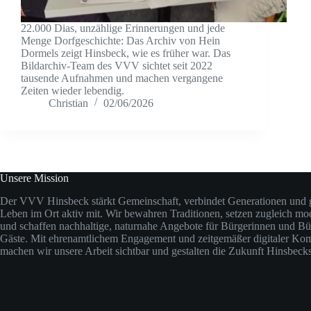
22.000 Dias, unzählige Erinnerungen und jede
Menge Dorfgeschichte: Das Archiv von Hein
Dormels zeigt Hinsbeck, wie es früher war. Das
Bildarchiv-Team des VVV sichtet seit 2022
tausende Aufnahmen und machen vergangene
Zeiten wieder lebendig.
Christian
02/06/2026
Unsere Mission
Der VVV Hinsbeck stärkt Gemeinschaft, verbindet Generationen und ge
Leben im Ort aktiv mit. Wir bewahren Traditionen, setzen zugleich m
und schaffen nachhaltige, naturnahe Angebote für Bürgerinnen und Bü
Gäste. Mit ehrenamtlichem Engagement und zeitgemäßer digitaler Ko
machen wir unsere Arbeit sichtbar und gestalten die Zukunft Hinsbec