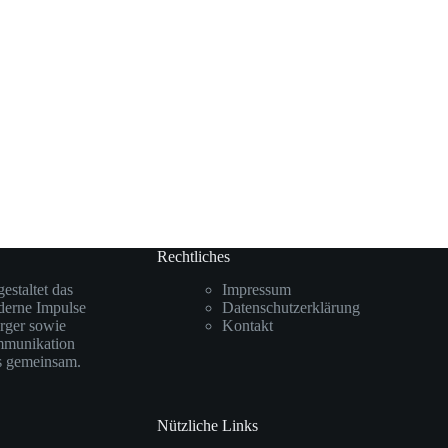
Rechtliches
staltet das
Impressum
oderne Impulse
Datenschutzerklärung
rger sowie
Kontakt
mmunikation
ks gemeinsam.
Nützliche Links