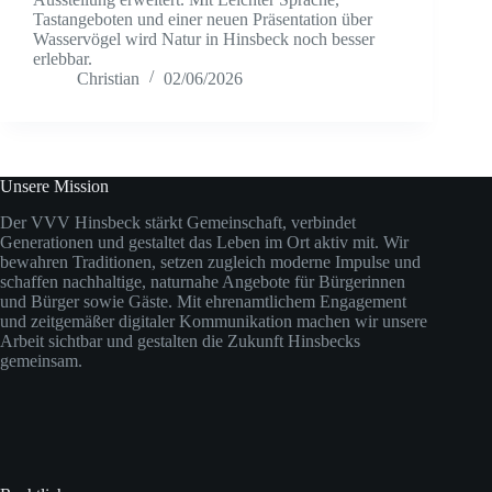
Tastangeboten und einer neuen Präsentation über
Wasservögel wird Natur in Hinsbeck noch besser
erlebbar.
Christian
02/06/2026
Unsere Mission
Der VVV Hinsbeck stärkt Gemeinschaft, verbindet
Generationen und gestaltet das Leben im Ort aktiv mit. Wir
bewahren Traditionen, setzen zugleich moderne Impulse und
schaffen nachhaltige, naturnahe Angebote für Bürgerinnen
und Bürger sowie Gäste. Mit ehrenamtlichem Engagement
und zeitgemäßer digitaler Kommunikation machen wir unsere
Arbeit sichtbar und gestalten die Zukunft Hinsbecks
gemeinsam.