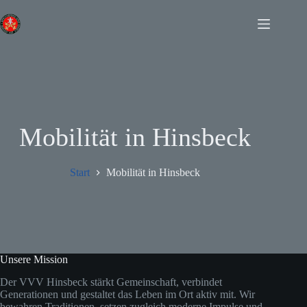
Zum
Inhalt
springen
Mobilität in Hinsbeck
Start
Mobilität in Hinsbeck
Unsere Mission
Der VVV Hinsbeck stärkt Gemeinschaft, verbindet
Generationen und gestaltet das Leben im Ort aktiv mit. Wir
bewahren Traditionen, setzen zugleich moderne Impulse und