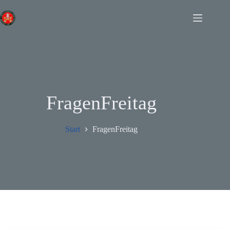
Zum
Inhalt
springen
FragenFreitag
Start
FragenFreitag