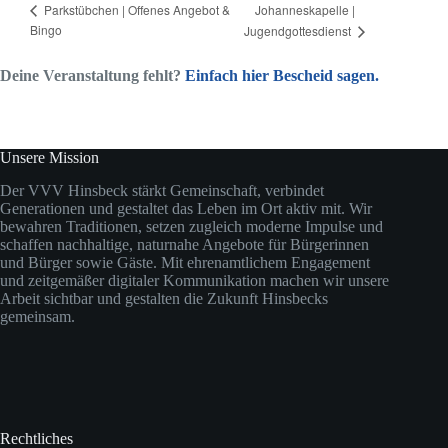
Johanneskapelle |
Parkstübchen | Offenes Angebot &
Bingo
Jugendgottesdienst
Deine Veranstaltung fehlt?
Einfach hier Bescheid sagen.
Unsere Mission
Der VVV Hinsbeck stärkt Gemeinschaft, verbindet
Generationen und gestaltet das Leben im Ort aktiv mit. Wir
bewahren Traditionen, setzen zugleich moderne Impulse und
schaffen nachhaltige, naturnahe Angebote für Bürgerinnen
und Bürger sowie Gäste. Mit ehrenamtlichem Engagement
und zeitgemäßer digitaler Kommunikation machen wir unsere
Arbeit sichtbar und gestalten die Zukunft Hinsbecks
gemeinsam.
Rechtliches