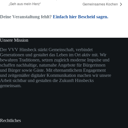
„Geh aus mein Herz“
Gemeinsames Kochen
Deine Veranstaltung fehlt?
Einfach hier Bescheid sagen.
Unsere Mission
Der VVV Hinsbeck stärkt Gemeinschaft, verbindet
Generationen und gestaltet das Leben im Ort aktiv mit. Wir
bewahren Traditionen, setzen zugleich moderne Impulse und
schaffen nachhaltige, naturnahe Angebote für Bürgerinnen
und Bürger sowie Gäste. Mit ehrenamtlichem Engagement
und zeitgemäßer digitaler Kommunikation machen wir unsere
Arbeit sichtbar und gestalten die Zukunft Hinsbecks
gemeinsam.
Rechtliches