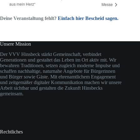
aus mein Herz“
Messe
Deine Veranstaltung fehlt?
Einfach hier Bescheid sagen.
Unsere Mission
Der VVV Hinsbeck stärkt Gemeinschaft, verbindet
Generationen und gestaltet das Leben im Ort aktiv mit. Wir
bewahren Traditionen, setzen zugleich moderne Impulse und
schaffen nachhaltige, naturnahe Angebote für Bürgerinnen
und Bürger sowie Gäste. Mit ehrenamtlichem Engagement
und zeitgemäßer digitaler Kommunikation machen wir unsere
Arbeit sichtbar und gestalten die Zukunft Hinsbecks
gemeinsam.
Rechtliches