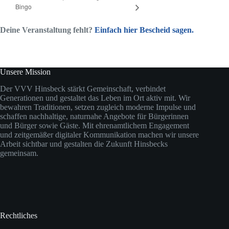
Bingo
Deine Veranstaltung fehlt?
Einfach hier Bescheid sagen.
Unsere Mission
Der VVV Hinsbeck stärkt Gemeinschaft, verbindet
Generationen und gestaltet das Leben im Ort aktiv mit. Wir
bewahren Traditionen, setzen zugleich moderne Impulse und
schaffen nachhaltige, naturnahe Angebote für Bürgerinnen
und Bürger sowie Gäste. Mit ehrenamtlichem Engagement
und zeitgemäßer digitaler Kommunikation machen wir unsere
Arbeit sichtbar und gestalten die Zukunft Hinsbecks
gemeinsam.
Rechtliches