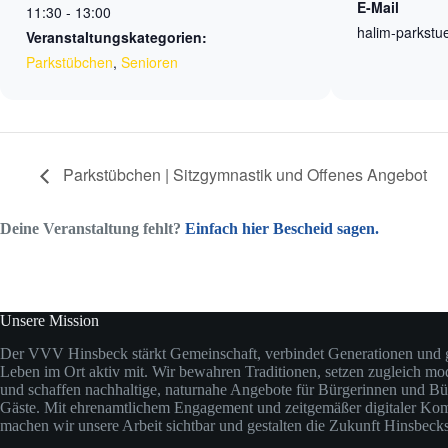
E-Mail
11:30 - 13:00
halim-parkstu
Veranstaltungskategorien:
Parkstübchen
,
Senioren
Parkstübchen | Sitzgymnastik und Offenes Angebot
Deine Veranstaltung fehlt?
Einfach hier Bescheid sagen.
Unsere Mission
Der VVV Hinsbeck stärkt Gemeinschaft, verbindet Generationen und ge
Leben im Ort aktiv mit. Wir bewahren Traditionen, setzen zugleich m
und schaffen nachhaltige, naturnahe Angebote für Bürgerinnen und Bü
Gäste. Mit ehrenamtlichem Engagement und zeitgemäßer digitaler Ko
machen wir unsere Arbeit sichtbar und gestalten die Zukunft Hinsbec