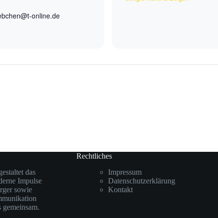
ebchen@t-online.de
Rechtliches
staltet das
Impressum
oderne Impulse
Datenschutzerklärung
rger sowie
Kontakt
mmunikation
ks gemeinsam.