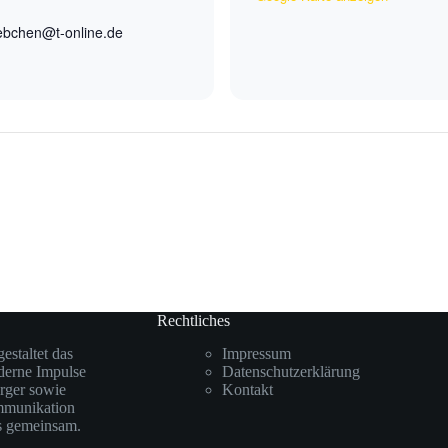
ebchen@t-online.de
Rechtliches
staltet das
Impressum
oderne Impulse
Datenschutzerklärung
rger sowie
Kontakt
mmunikation
ks gemeinsam.