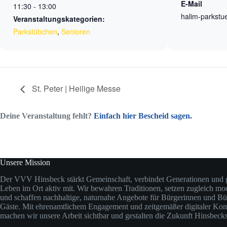
E-Mail
11:30 - 13:00
halim-parkstu
Veranstaltungskategorien:
Parkstübchen
,
Senioren
St. Peter | Heilige Messe
Deine Veranstaltung fehlt?
Einfach hier Bescheid sagen.
Unsere Mission
Der VVV Hinsbeck stärkt Gemeinschaft, verbindet Generationen und ge
Leben im Ort aktiv mit. Wir bewahren Traditionen, setzen zugleich m
und schaffen nachhaltige, naturnahe Angebote für Bürgerinnen und Bü
Gäste. Mit ehrenamtlichem Engagement und zeitgemäßer digitaler Ko
machen wir unsere Arbeit sichtbar und gestalten die Zukunft Hinsbec