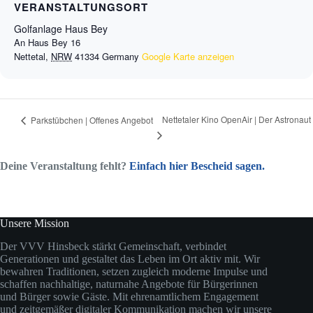
VERANSTALTUNGSORT
Golfanlage Haus Bey
An Haus Bey 16
Nettetal
,
NRW
41334
Germany
Google Karte anzeigen
Nettetaler Kino OpenAir | Der Astronaut
Parkstübchen | Offenes Angebot
Deine Veranstaltung fehlt?
Einfach hier Bescheid sagen.
Unsere Mission
Der VVV Hinsbeck stärkt Gemeinschaft, verbindet
Generationen und gestaltet das Leben im Ort aktiv mit. Wir
bewahren Traditionen, setzen zugleich moderne Impulse und
schaffen nachhaltige, naturnahe Angebote für Bürgerinnen
und Bürger sowie Gäste. Mit ehrenamtlichem Engagement
und zeitgemäßer digitaler Kommunikation machen wir unsere