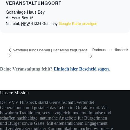
VERANSTALTUNGSORT
Golfanlage Haus Bey
An Haus Bey 16
Nettetal
,
NRW
41334
Germany
Google Karte anzeigen
Dorfmuseum Hinsbeck
Nettetaler Kino OpenAir | Der Teufel trägt Prada
2
Deine Veranstaltung fehlt?
Einfach hier Bescheid sagen.
Unsere Mission
Der VVV Hinsbeck stärkt Gemeinschaft, verbindet
Generationen und gestaltet das Leben im Ort aktiv mit. Wir
bewahren Traditionen, setzen zugleich moderne Impulse und
schaffen nachhaltige, naturnahe Angebote für Bürgerinnen
und Bürger sowie Gäste. Mit ehrenamtlichem Engagement
und zeitgemäßer digitaler Kommunikation machen wir unsere