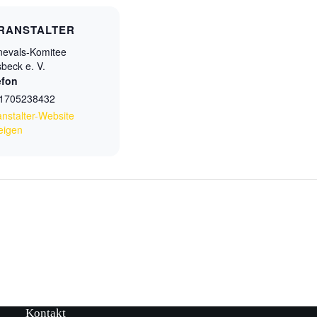
RANSTALTER
nevals-Komitee
sbeck e. V.
efon
1705238432
anstalter-Website
eigen
Kontakt