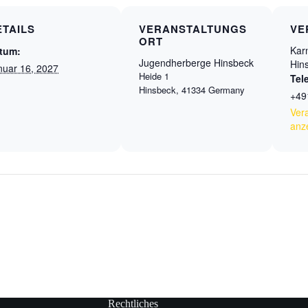
ETAILS
VERANSTALTUNGS
VE
ORT
Kar
tum:
Jugendherberge Hinsbeck
Hin
nuar 16, 2027
Heide 1
Tel
Hinsbeck
,
41334
Germany
+49
Ver
anz
Rechtliches